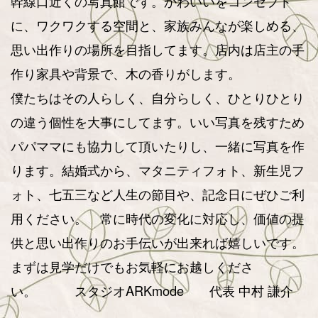
幹線口近くの写真館です。かわいいをコンセプト
に、ワクワクする空間と、家族みんなが楽しめる、
思い出作りの場所を目指してます。店内は店主の手
作り家具や背景で、木の香りがします。
僕たちはその人らしく、自分らしく、ひとりひとり
の違う個性を大事にしてます。いい写真を残すため
パパママにも協力して頂いたりし、一緒に写真を作
ります。結婚式から、マタニティフォト、新生児フ
ォト、七五三など人生の節目や、記念日にぜひご利
用ください。 常に時代の変化に対応し、価値の提
供と思い出作りのお手伝いが出来れば嬉しいです。
まずは見学だけでもお気軽にお越しくださ
い。
スタジオARKmode 代表 中村 謙介